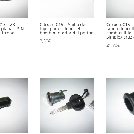
C15 – ZX –
Citroen C15 – Anillo de
Citroen C15 
 plana – SIN
tope para retener el
tapon deposi
ntirrobo
bombin interior del porton
combustible –
Simplex cruz 
2,50
€
21,70
€