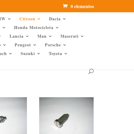
0 elementos
MW
Citroen
Dacia
d
Honda Motocicleta
Lancia
Man
Maserati
o
Peugeot
Porsche
Puch
Suzuki
Toyota