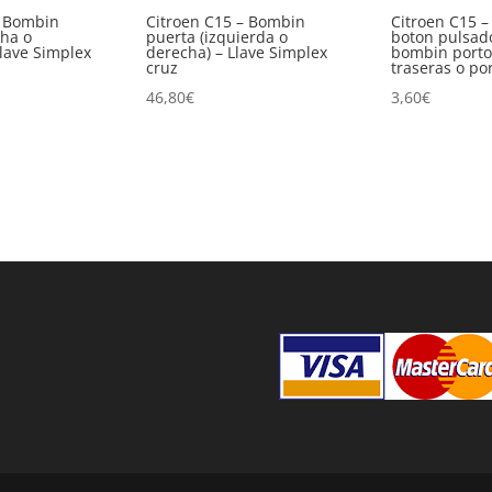
– Bombin
Citroen C15 – Bombin
Citroen C15 –
cha o
puerta (izquierda o
boton pulsad
Llave Simplex
derecha) – Llave Simplex
bombin porto
cruz
traseras o po
46,80
€
3,60
€