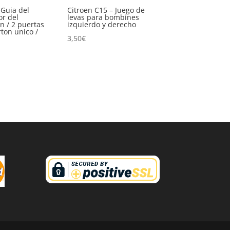
 Guia del
Citroen C15 – Juego de
or del
levas para bombines
n / 2 puertas
izquierdo y derecho
rton unico /
3,50
€