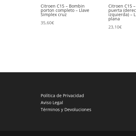
Citroen C15 – Bombin
Citroen C15 
porton completo – Llave
puerta (dere
Simplex cruz
izquierda) – 
plana
35,60
€
23,10
€
Política de Privacidad
Aviso Legal
Términos y Devoluciones