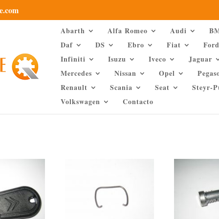
e.com
Abarth
Alfa Romeo
Audi
B
Daf
DS
Ebro
Fiat
For
Infiniti
Isuzu
Iveco
Jaguar
Mercedes
Nissan
Opel
Pegas
Renault
Scania
Seat
Steyr-
Volkswagen
Contacto