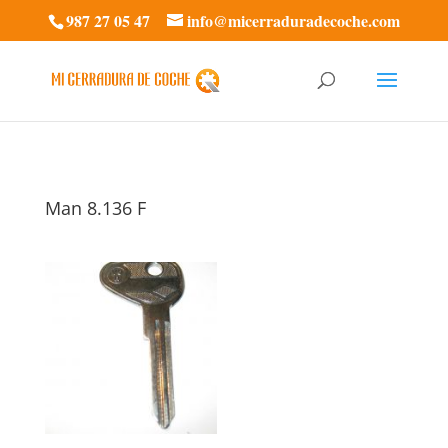
987 27 05 47
info@micerraduradecoche.com
Man 8.136 F