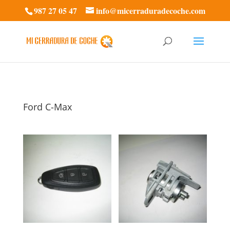
987 27 05 47
info@micerraduradecoche.com
Ford C-Max