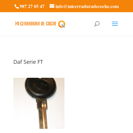
987 27 05 47
info@micerraduradecoche.com
Daf Serie FT