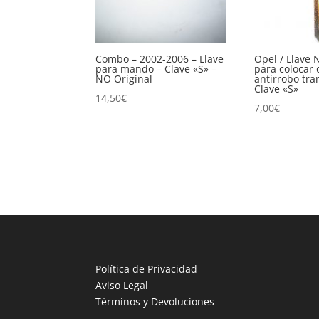
Combo – 2002-2006 – Llave
Opel / Llave 
para mando – Clave «S» –
para colocar 
NO Original
antirrobo tr
Clave «S»
14,50
€
7,00
€
Política de Privacidad
Aviso Legal
Términos y Devoluciones