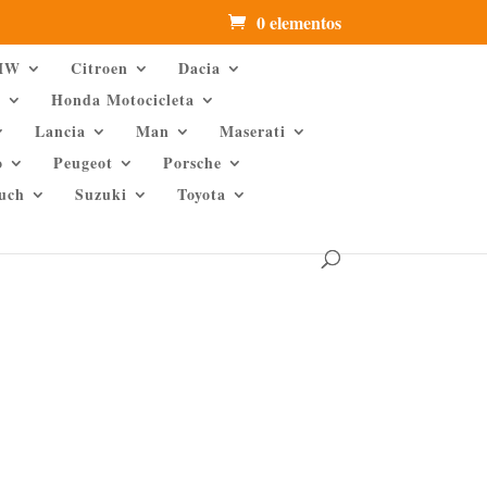
0 elementos
MW
Citroen
Dacia
d
Honda Motocicleta
Lancia
Man
Maserati
o
Peugeot
Porsche
Puch
Suzuki
Toyota