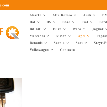
e.com
Abarth
Alfa Romeo
Audi
B
Daf
DS
Ebro
Fiat
For
Infiniti
Isuzu
Iveco
Jaguar
Mercedes
Nissan
Opel
Pegas
Renault
Scania
Seat
Steyr-
Volkswagen
Contacto