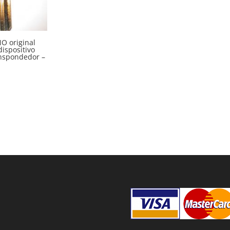
NO original
dispositivo
anspondedor –